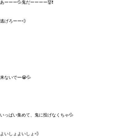
あーーー💦鬼だーーーー👹❗️
逃げろーー💨
来ないでー😭💦
いっぱい集めて、鬼に投げなくちゃ💦
よいしょよいしょ💨