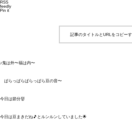
RSS
feedly
Pin it
記事のタイトルとURLをコピー
♪鬼は外〜福は内〜
ぱらっぱらぱらっぱら豆の音〜
今日は節分👹
今日は豆まきだね🎵とルンルンしていました🌟