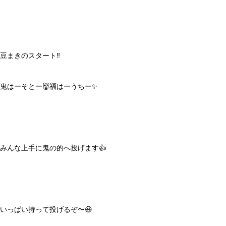
豆まきのスタート‼️
鬼はーそとー👹福はーうちー✨
みんな上手に鬼の的へ投げます👍
いっぱい持って投げるぞ〜😆