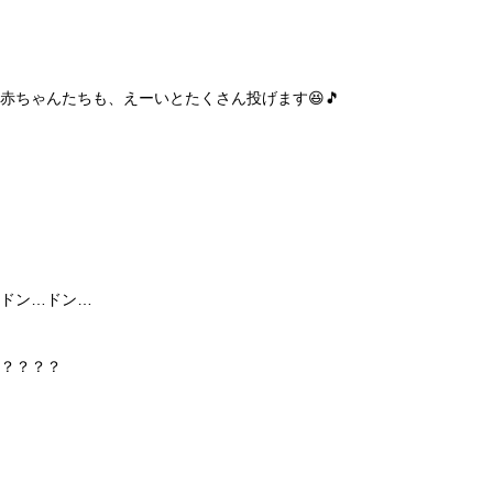
赤ちゃんたちも、えーいとたくさん投げます😆🎵
ドン…ドン…
？？？？