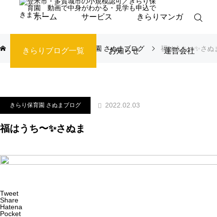
ホーム
サービス
きらりマンガ
ブログ
きらり保育園 さぬまブログ
福はうち〜✨さぬ
きらりブログ一覧
お知らせ
運営会社
2022.02.03
きらり保育園 さぬまブログ
福はうち〜✨さぬま
Tweet
Share
Hatena
Pocket