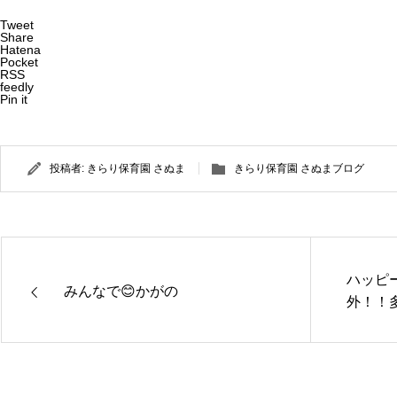
Tweet
Share
Hatena
Pocket
RSS
feedly
Pin it
投稿者:
きらり保育園 さぬま
きらり保育園 さぬまブログ
ハッピ
みんなで😊かがの
外！！
きらり保
きらり保