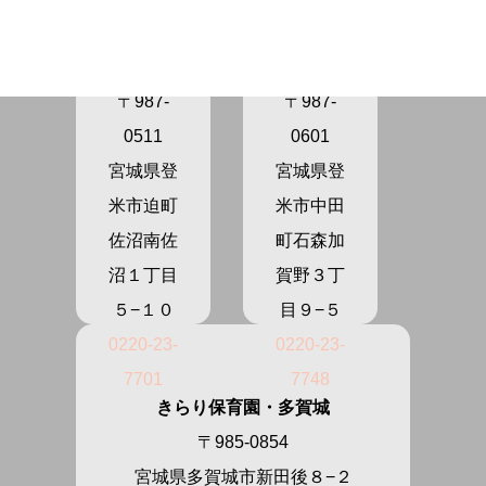
育園さぬ
育園かが
ま
の
〒987-
〒987-
0511
0601
宮城県登
宮城県登
米市迫町
米市中田
佐沼南佐
町石森加
沼１丁目
賀野３丁
５−１０
目９−５
0220-23-
0220-23-
7701
7748
きらり保育園・多賀城
〒985-0854
宮城県多賀城市新田後８−２