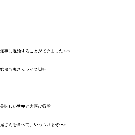
無事に退治することができました✨✨
給食も鬼さんライス👹✨
美味しい🧡❤️と大喜び😆💚
鬼さんを食べて、やっつけるぞ〜✊