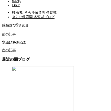
feedly
Pin it
投稿者:
きらり保育園 多賀城
きらり保育園 多賀城ブログ
感触遊び✋さぬま
前の記事
水遊び🐳さぬま
次の記事
最近の園ブログ