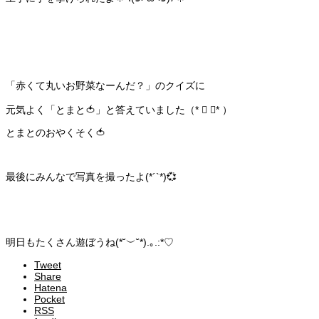
「赤くて丸いお野菜なーんだ？」のクイズに
元気よく「とまと🍅」と答えていました（* ॑ ॑* ）
とまとのおやくそく🍅
最後にみんなで写真を撮ったよ(*´`*)💞
明日もたくさん遊ぼうね(*˘︶˘*).｡.:*♡
Tweet
Share
Hatena
Pocket
RSS