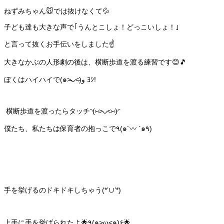
ねずみちゃん🐭では抜けなくて💦
子ども達も大きな声で｢うんとこしょ！どっこいしょ！｣
と言って抜くお手伝いをしました☝️
大きなかぶの人形劇の後は、横断歩道を渡る練習です😊🎵
ぼくはハイハイで(๑˃̵ᴗ˂̵)و ﾖｼ!
横断歩道を渡ったらタッチ◝(⑅>ᴗ<⑅)◜
僕たち、私たちは保育者の抱っこで٩(๑´〰 `๑٩)
手を挙げるのドキドキしちゃう(*’∪’*)
上手に手を挙げられたよ🌟٩(๑>ω<๑)۶🌟