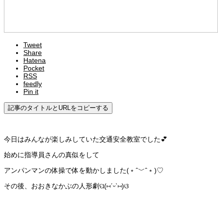
Tweet
Share
Hatena
Pocket
RSS
feedly
Pin it
記事のタイトルとURLをコピーする
今日はみんなが楽しみしていた交通安全教室でした💕
始めに指導員さんの真似をして
アンパンマンの体操で体を動かしました(﹡ˆ﹀ˆ﹡)♡
その後、おおきなかぶの人形劇ପ(⑅ˊᵕˋ⑅)ଓ