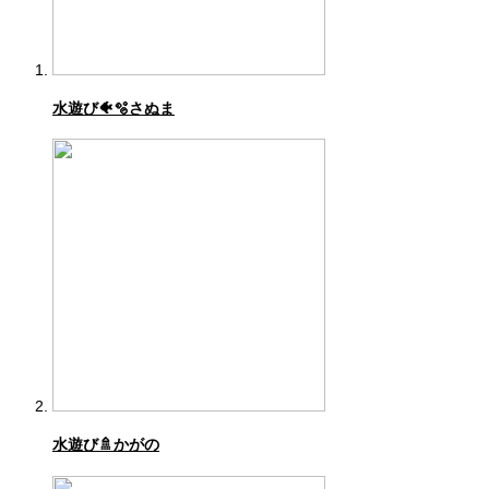
水遊び🐠🫧さぬま
水遊び🚿かがの