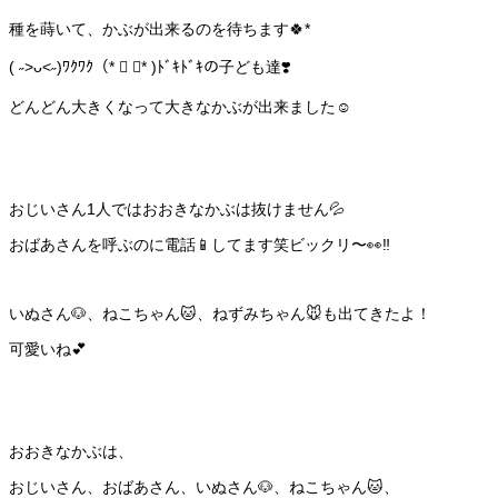
種を蒔いて、かぶが出来るのを待ちます🍀*
( ˶>ᴗ<˶)ﾜｸﾜｸ（* ॑ ॑* )ﾄﾞｷﾄﾞｷの子ども達❣️
どんどん大きくなって大きなかぶが出来ました☺️
おじいさん1人ではおおきなかぶは抜けません💦
おばあさんを呼ぶのに電話📱してます笑ビックリ〜👀‼️
いぬさん🐶、ねこちゃん🐱、ねずみちゃん🐭も出てきたよ！
可愛いね💕
おおきなかぶは、
おじいさん、おばあさん、いぬさん🐶、ねこちゃん🐱、