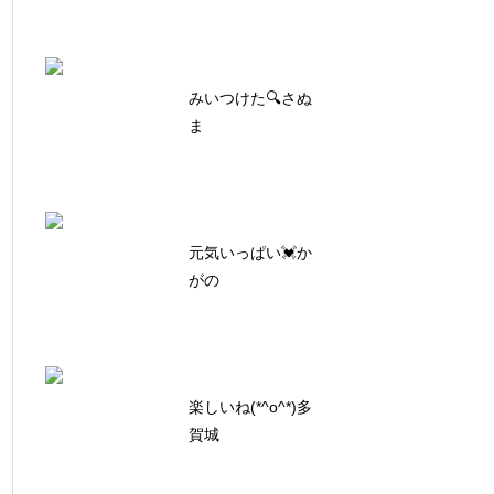
みいつけた🔍さぬ
ま
元気いっぱい💓か
がの
楽しいね(*^o^*)多
賀城