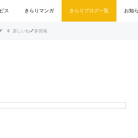
ビス
きらりマンガ
きらりブログ一覧
お知
グ
楽しいね💕︎多賀城