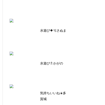
水遊び🐠🫧さぬま
水遊び🚿かがの
気持ちいいね☀️多
賀城