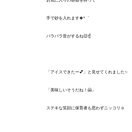
お気に入りの容器を持って
手で砂を入れます🍀*゜
パラパラ音がするね😉☝️
「アイスできたー💕」と見せてくれました✨
「美味しいそうだね！🤗」
ステキな笑顔に保育者も思わずニッコリ☺️