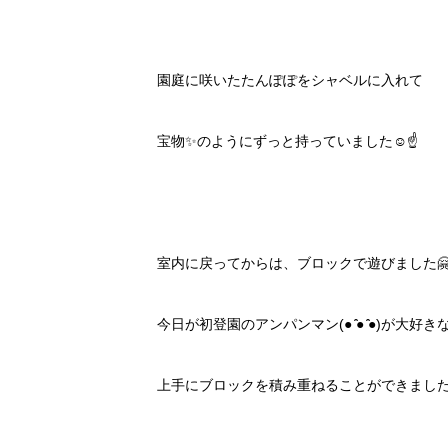
園庭に咲いたたんぽぽをシャベルに入れて
宝物✨のようにずっと持っていました☺️☝️
室内に戻ってからは、ブロックで遊びました
今日が初登園のアンパンマン(● ̍̑● ̍̑●)が大好きな
上手にブロックを積み重ねることができました＼(