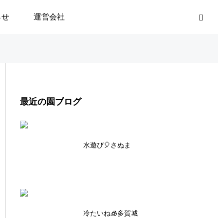
らせ
運営会社
最近の園ブログ
水遊び🎈さぬま
冷たいね🧊多賀城