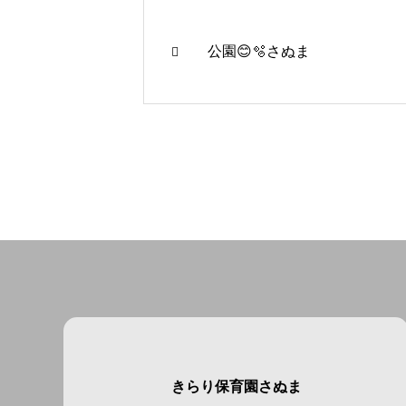
公園😊🫧さぬま
きらり保育園さぬま