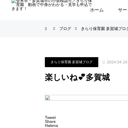
ホーム
サー
ブログ
きらり保育園 多賀城ブロ
2024.04.16
きらり保育園 多賀城ブログ
楽しいね💕︎多賀城
Tweet
Share
Hatena