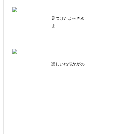
見つけたよ👀さぬ
ま
楽しいね🫧かがの