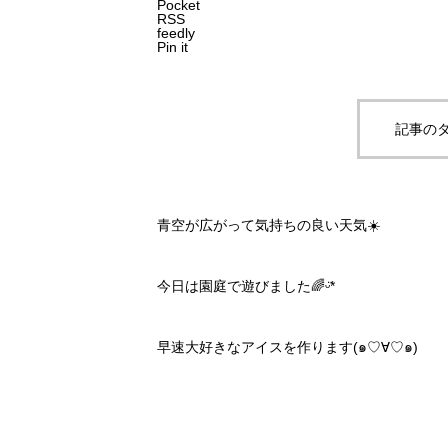
Pocket
RSS
feedly
Pin it
記事のタ
青空が広がって気持ちの良い天気☀️
今日は園庭で遊びました🌈ᵕ̈*
早速大好きなアイスを作ります(๑♡∀♡๑)