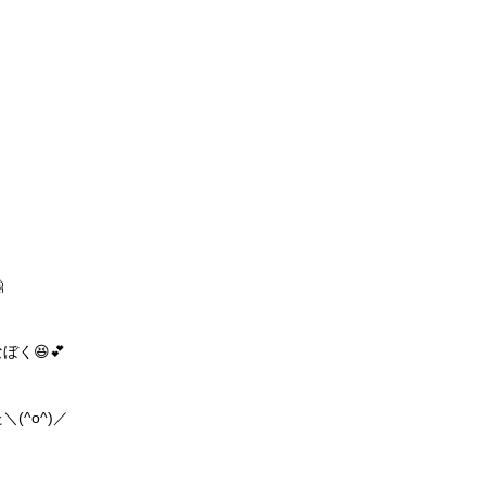

ぼく😆💕
^o^)／