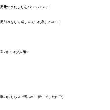
足元の水たまりをパシャパシャ！
足踏みをして楽しんでいた私(⊃*´ω`*⊂)
室内にいた2人組✨
車のおもちゃで遊ぶのに夢中でした(*´˘`*)