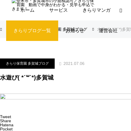
ホーム
サービス
きらりマンガ
ブログ
きらり保育園 多賀城ブログ
水遊び( *´꒳`*)多
きらりブログ一覧
お知らせ
運営会社
2021.07.06
きらり保育園 多賀城ブログ
水遊び( *´꒳`*)多賀城
Tweet
Share
Hatena
Pocket