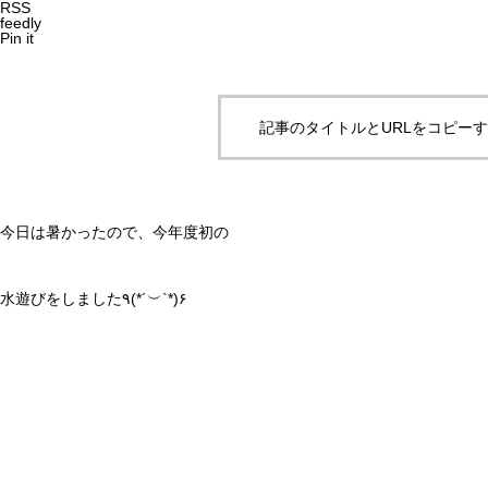
RSS
feedly
Pin it
記事のタイトルとURLをコピー
今日は暑かったので、今年度初の
水遊びをしました٩(*´︶`*)۶