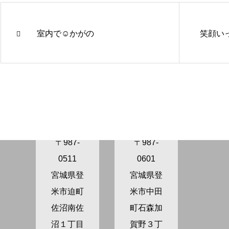
室内で☺️かがの
笑顔いっ
きらり保
きらり保
育園さぬ
育園かが
ま
の
〒987-
〒987-
0511
0601
宮城県登
宮城県登
米市迫町
米市中田
佐沼南佐
町石森加
沼１丁目
賀野３丁