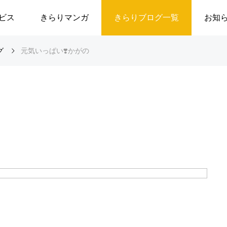
ビス
きらりマンガ
きらりブログ一覧
お知
グ
元気いっぱい❣️かがの