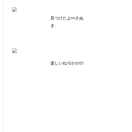
見つけたよ👀さぬ
ま
楽しいね🫧かがの