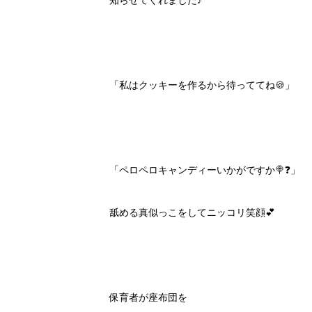
知らせてくれました♪
「私はクッキーを作るから待っててね🍪」
「ペロペロキャンディーいかがですか🍭❓」
舐める真似っこをしてニッコリ笑顔💕
保育者が座布団を