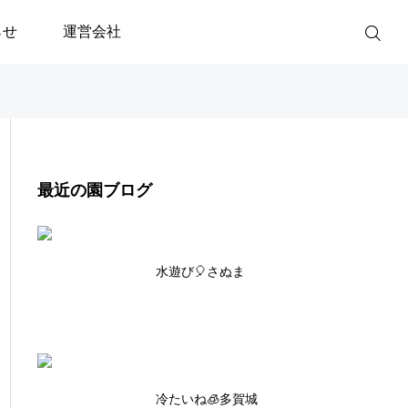
らせ
運営会社
最近の園ブログ
水遊び🎈さぬま
冷たいね🧊多賀城