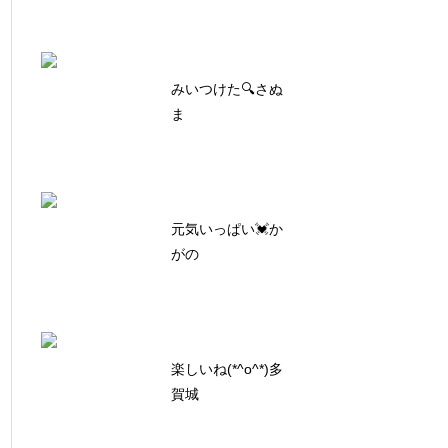
みいつけた🔍さぬ
ま
元気いっぱい💓か
がの
楽しいね(*^o^*)多
賀城