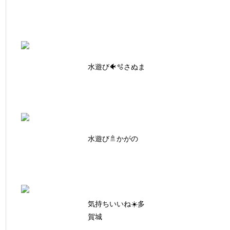
水遊び🐠🫧さぬま
水遊び🚿かがの
気持ちいいね☀️多
賀城