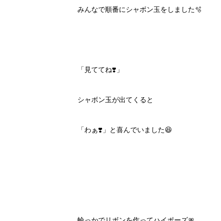
みんなで順番にシャボン玉をしました🫧
「見ててね❣️」
シャボン玉が出てくると
「わぁ❣️」と喜んでいました😆
輪っかでリボンを作ってハイポーズ🎀