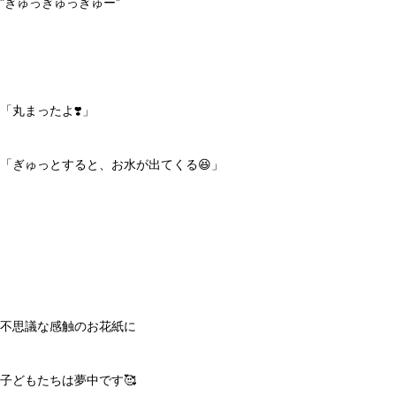
”ぎゅっぎゅっぎゅー”
「丸まったよ❣️」
「ぎゅっとすると、お水が出てくる😆」
不思議な感触のお花紙に
子どもたちは夢中です🥰