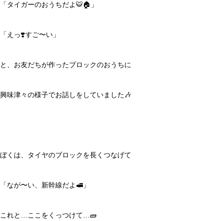
「タイガーのおうちだよ🐯🏠」
「えっ❣️すご〜い」
と、お友だちが作ったブロックのおうちに
興味津々の様子でお話しをしていました🎶
ぼくは、タイヤのブロックを長くつなげて
「なが〜い、新幹線だよ🚅」
これと…ここをくっつけて…🧱