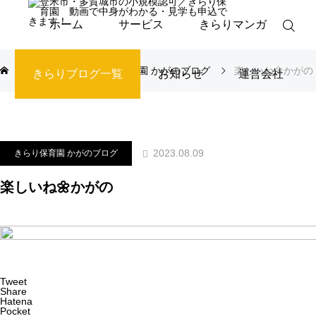
ホーム
サービス
きらりマンガ
ブログ
きらり保育園 かがのブログ
楽しいね🌼かがの
きらりブログ一覧
お知らせ
運営会社
2023.08.09
きらり保育園 かがのブログ
楽しいね🌼かがの
Tweet
Share
Hatena
Pocket