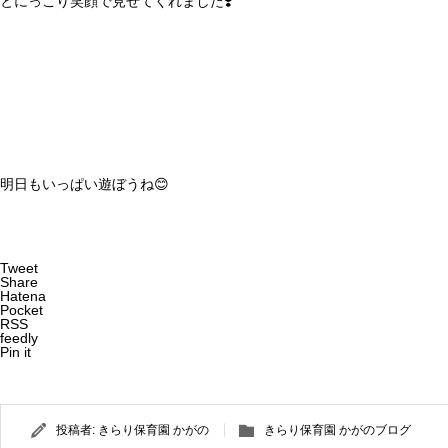
とにっこり笑顔で見せてくれました❣️
明日もいっぱい遊ぼうね😊
Tweet
Share
Hatena
Pocket
RSS
feedly
Pin it
投稿者:
きらり保育園 かがの
きらり保育園 かがのブログ