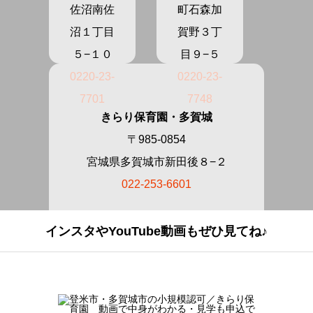
佐沼南佐
町石森加
沼１丁目
賀野３丁
５−１０
目９−５
0220-23-
0220-23-
7701
7748
きらり保育園・多賀城
〒985-0854
宮城県多賀城市新田後８−２
022-253-6601
インスタやYouTube動画もぜひ見てね♪