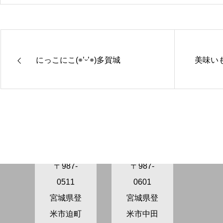
にっこにこ(⌯’ᵕ’⌯)多賀城
美味い
きらり保
きらり保
育園さぬ
育園かが
ま
の
〒987-
〒987-
0511
0601
宮城県登
宮城県登
米市迫町
米市中田