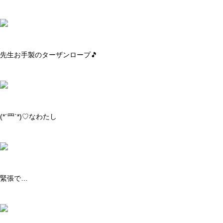
先生お手製のターザンロープ🎵
(*´罒`*)♡なわたし
緊張で…