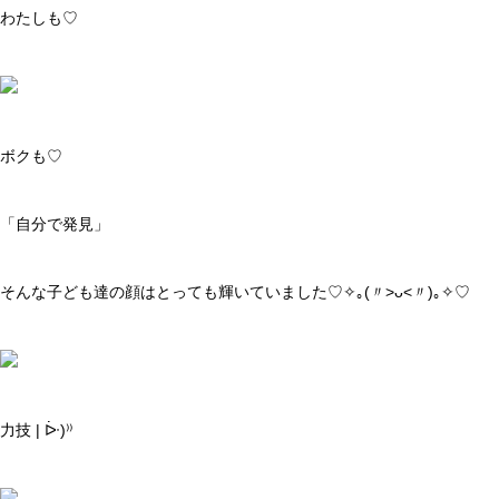
わたしも♡
ボクも♡
「自分で発見」
そんな子ども達の顔はとっても輝いていました♡✧｡(〃>ᴗ<〃)｡✧♡
力技 | ᐕ)⁾⁾