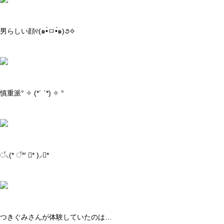
男らしい顔୧(๑•̀ㅁ•́๑)૭✧
慎重派° ✧ (*´ `*) ✧ °
॑⸜(* ॑꒳ ॑* )⸝⋆*
つきぐみさんが体験していたのは…