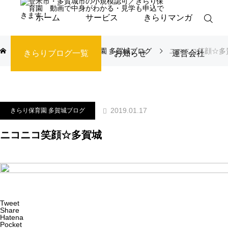
ホーム
サービス
きらりマンガ
ブログ
きらり保育園 多賀城ブログ
ニコニコ笑顔☆多
きらりブログ一覧
お知らせ
運営会社
2019.01.17
きらり保育園 多賀城ブログ
ニコニコ笑顔☆多賀城
Tweet
Share
Hatena
Pocket