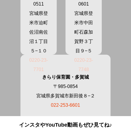
0511
0601
宮城県登
宮城県登
米市迫町
米市中田
佐沼南佐
町石森加
沼１丁目
賀野３丁
５−１０
目９−５
0220-23-
0220-23-
7701
7748
きらり保育園・多賀城
〒985-0854
宮城県多賀城市新田後８−２
022-253-6601
インスタやYouTube動画もぜひ見てね♪