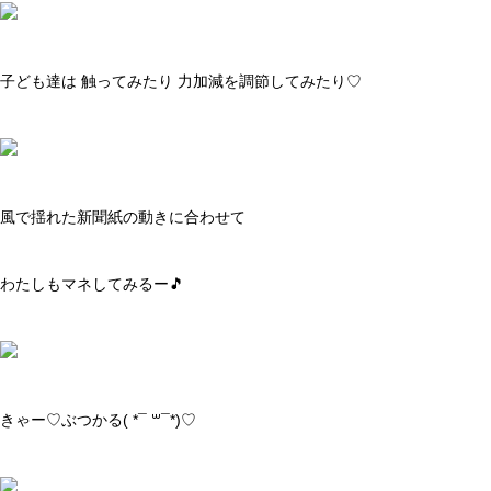
子ども達は 触ってみたり 力加減を調節してみたり♡
風で揺れた新聞紙の動きに合わせて
わたしもマネしてみるー🎵
きゃー♡ぶつかる( *¯ ꒳¯*)♡