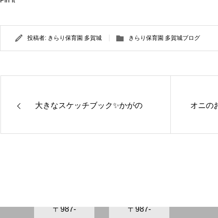
Pin it
投稿者:
きらり保育園 多賀城
きらり保育園 多賀城ブログ
大きなスケッチブック✨かがの
きらり保
きらり保
育園さぬ
育園かが
ま
の
〒987-
〒987-