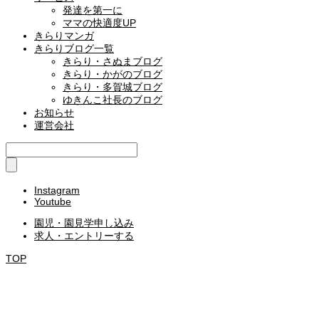
発達を第一に
ママの快適度UP
きらりマンガ
きらりブログ一覧
きらり・さぬまブログ
きらり・かがのブログ
きらり・多賀城ブログ
ゆきんこ社長のブログ
お知らせ
運営会社
Instagram
Youtube
園児・園見学申し込み
求人・エントリーする
TOP