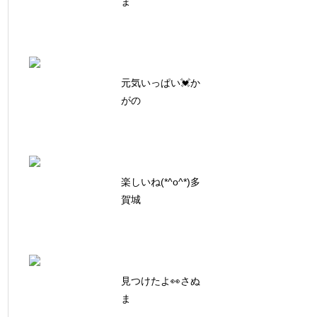
ま
元気いっぱい💓か
がの
楽しいね(*^o^*)多
賀城
見つけたよ👀さぬ
ま