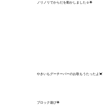
ノリノリでからだを動かしました☺️🌟
やきいもグーチーパーのお歌もうたったよ💓
ブロック遊び🌟