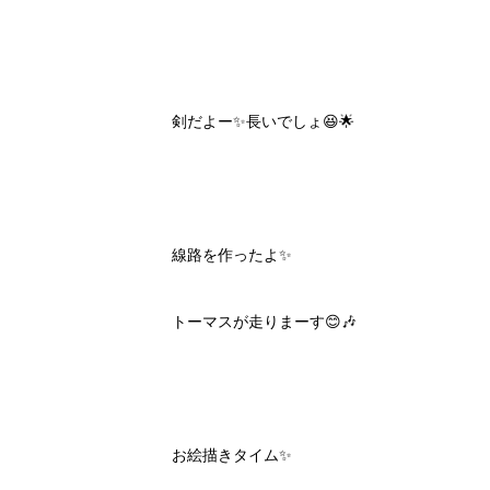
剣だよー✨長いでしょ😆🌟
線路を作ったよ✨
トーマスが走りまーす😊🎶
お絵描きタイム✨