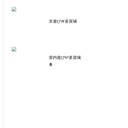
氷遊び🍧多賀城
室内遊び🍉多賀城
🍍