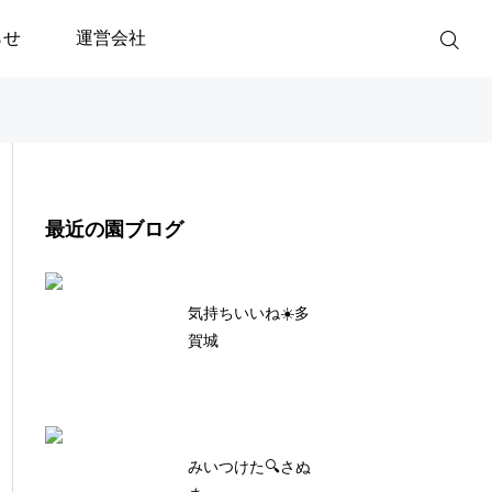
らせ
運営会社
最近の園ブログ
気持ちいいね☀️多
賀城
みいつけた🔍さぬ