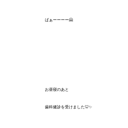
ばぁーーーー🤗
お昼寝のあと
歯科健診を受けました🦷✨