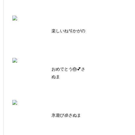
楽しいね🫧かがの
おめでとう🎂💕さ
ぬま
氷遊び🧊さぬま