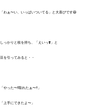
「わぁ〜い、いっぱいついてる」と大喜びです😆
しっかりと枝を持ち、「えいっ❣️」と
豆を引ってみると・・
「やった〜❗️取れたぁ〜‼️」
「上手にできたよ〜」