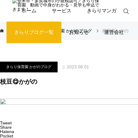
ホーム
サービス
きらりマンガ
ブログ
きらり保育園 かがのブログ
枝豆😋かがの
きらりブログ一覧
お知らせ
運営会社
2023.08.01
きらり保育園 かがのブログ
枝豆😋かがの
Tweet
Share
Hatena
Pocket