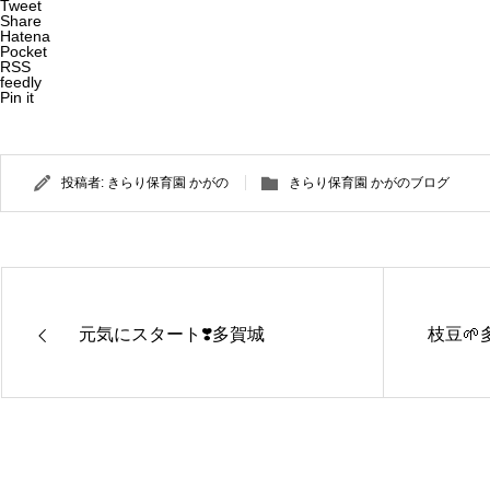
Tweet
Share
Hatena
Pocket
RSS
feedly
Pin it
投稿者:
きらり保育園 かがの
きらり保育園 かがのブログ
元気にスタート❣️多賀城
枝豆🌱
きらり保
きらり保