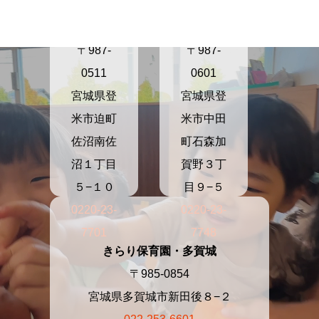
育園さぬ
育園かが
ま
の
〒987-
〒987-
0511
0601
宮城県登
宮城県登
米市迫町
米市中田
佐沼南佐
町石森加
沼１丁目
賀野３丁
５−１０
目９−５
0220-23-
0220-23-
7701
7748
きらり保育園・多賀城
〒985-0854
宮城県多賀城市新田後８−２