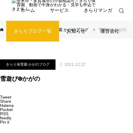
ホーム
サービス
きらりマンガ
ブログ
きらり保育園 かがのブログ
雪遊び❄️かがの
きらりブログ一覧
お知らせ
運営会社
2021.12.27
きらり保育園 かがのブログ
雪遊び❄️かがの
Tweet
Share
Hatena
Pocket
RSS
feedly
Pin it