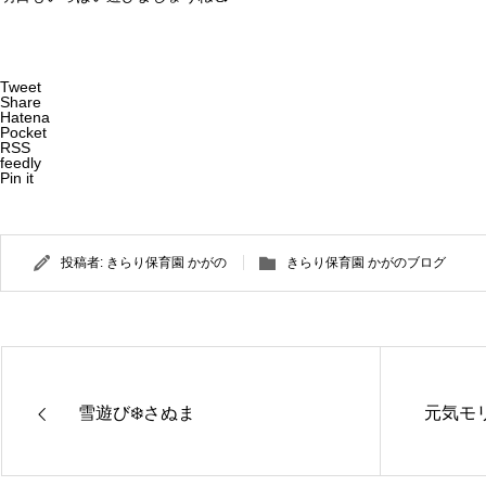
Tweet
Share
Hatena
Pocket
RSS
feedly
Pin it
投稿者:
きらり保育園 かがの
きらり保育園 かがのブログ
雪遊び❄️さぬま
元気モ