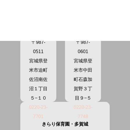
きらり保
きらり保
育園さぬ
育園かが
ま
の
〒987-
〒987-
0511
0601
宮城県登
宮城県登
米市迫町
米市中田
佐沼南佐
町石森加
沼１丁目
賀野３丁
５−１０
目９−５
0220-23-
0220-23-
7701
7748
きらり保育園・多賀城