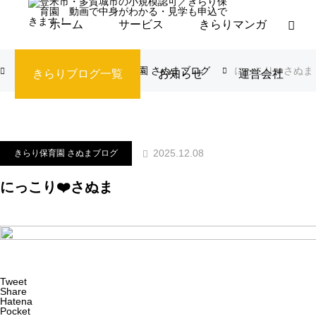
ホーム
サービス
きらりマンガ
ブログ
きらり保育園 さぬまブログ
にっこり❤️さぬま
きらりブログ一覧
お知らせ
運営会社
2025.12.08
きらり保育園 さぬまブログ
にっこり❤️さぬま
Tweet
Share
Hatena
Pocket