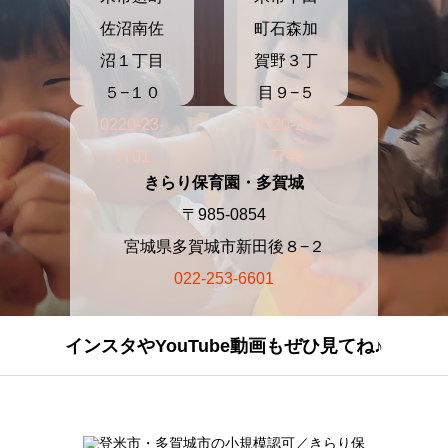
佐沼南佐
町石森加
沼１丁目
賀野３丁
５−１０
目９−５
0220-23-
0220-23-
7701
7748
きらり保育園・多賀城
〒985-0854
宮城県多賀城市新田後８−２
022-253-6601
インスタやYouTube動画もぜひ見てね♪