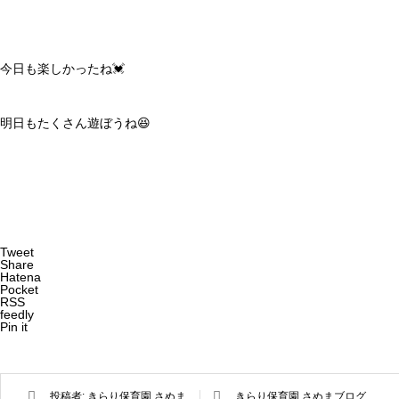
今日も楽しかったね💓
明日もたくさん遊ぼうね😆
Tweet
Share
Hatena
Pocket
RSS
feedly
Pin it
投稿者:
きらり保育園 さぬま
きらり保育園 さぬまブログ