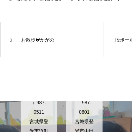
お散歩🐓かがの
段ボー
きらり保
きらり保
育園さぬ
育園かが
ま
の
〒987-
〒987-
0511
0601
宮城県登
宮城県登
米市迫町
米市中田