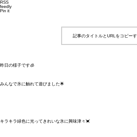
RSS
feedly
Pin it
記事のタイトルとURLをコピー
昨日の様子です🧊
みんなで氷に触れて遊びました🌟
キラキラ緑色に光ってきれいな氷に興味津々💓