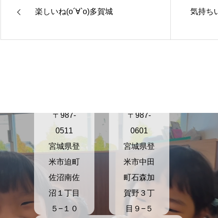
楽しいね(о´∀`о)多賀城
気持ちい
きらり保
きらり保
育園さぬ
育園かが
ま
の
〒987-
〒987-
0511
0601
宮城県登
宮城県登
米市迫町
米市中田
佐沼南佐
町石森加
沼１丁目
賀野３丁
５−１０
目９−５