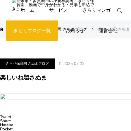
ホーム
サービス
きらりマンガ
ブログ
きらり保育園 さぬまブログ
楽しいね🥰さぬま
きらりブログ一覧
お知らせ
運営会社
2025.07.23
きらり保育園 さぬまブログ
楽しいね🥰さぬま
Tweet
Share
Hatena
Pocket