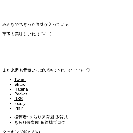
みんなでちぎった野菜が入っている
芋煮も美味しいね♪( ´▽｀)
また来週も元気いっぱい遊ぼうね╰(*´︶`*)╯♡
Tweet
Share
Hatena
Pocket
RSS
feedly
Pin it
投稿者:
きらり保育園 多賀城
きらり保育園 多賀城ブログ
クッキング😋かがの