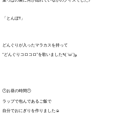
葉っぱの裏に何が隠れているかのクイズでした♪
「とんぼ‼︎」
どんぐりが入ったマラカスを持って
“どんぐりコロコロ”を歌いました٩( ‘ω’ )و
🕛お昼の時間🕛
ラップで包んであるご飯で
自分でおにぎりを作りました🍙