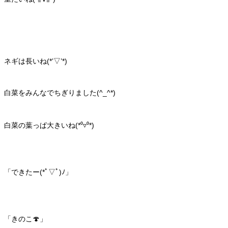
ネギは長いね(*’▽’*)
白菜をみんなでちぎりました(^_^*)
白菜の葉っぱ大きいね(*⁰▿⁰*)
「できたー(*ﾟ▽ﾟ)ﾉ」
「きのこ🍄」