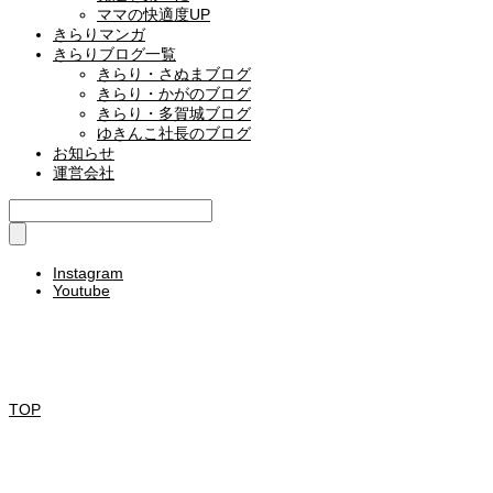
ママの快適度UP
きらりマンガ
きらりブログ一覧
きらり・さぬまブログ
きらり・かがのブログ
きらり・多賀城ブログ
ゆきんこ社長のブログ
お知らせ
運営会社
Instagram
Youtube
園児・園見学申し込み
求人・エントリーする
TOP