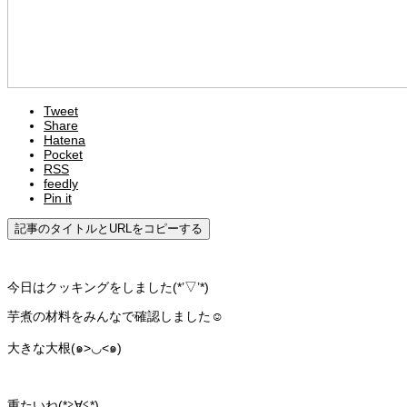
Tweet
Share
Hatena
Pocket
RSS
feedly
Pin it
記事のタイトルとURLをコピーする
今日はクッキングをしました(*’▽’*)
芋煮の材料をみんなで確認しました☺️
大きな大根(๑>◡<๑)
重たいね(*≧∀≦*)