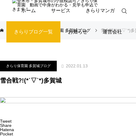
ホーム
サービス
きらりマンガ
ブログ
きらり保育園 多賀城ブログ
雪合戦?!(*´▽`*)
きらりブログ一覧
お知らせ
運営会社
2022.01.13
きらり保育園 多賀城ブログ
雪合戦?!(*´▽`*)多賀城
Tweet
Share
Hatena
Pocket