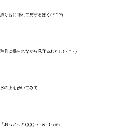
滑り台に隠れて見守るぼく( *´꒳`*)
遊具に揺られながら見守るわたし( ˶ˆ꒳ˆ˵ )
氷の上を歩いてみて…
「おっとっと((((((っ´･ω･`)っ❄️」