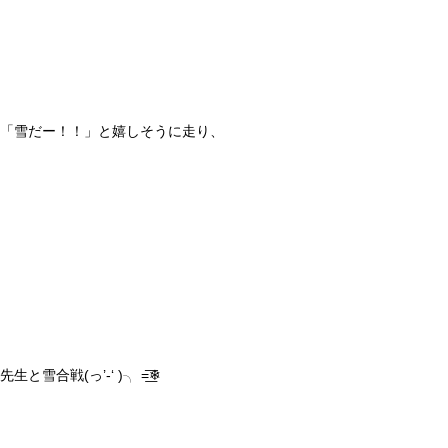
「雪だー！！」と嬉しそうに走り、
先生と雪合戦(っ’-‘ )╮ =͟͞❄