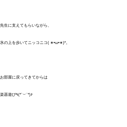
先生に支えてもらいながら、
氷の上を歩いてニッコニコ( ∗•ω•∗)*。
お部屋に戻ってきてからは
楽器遊び٩(*´︶`*)۶