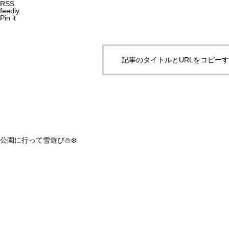
RSS
feedly
Pin it
記事のタイトルとURLをコピー
公園に行って雪遊び⛄️❄️