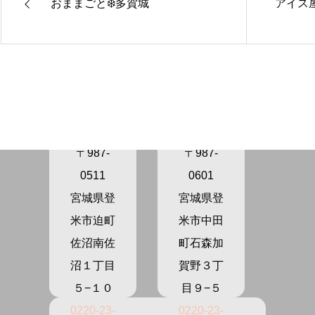
おままごと❄️多賀城
アイス
きらり保
きらり保
育園さぬ
育園かが
ま
の
〒987-
〒987-
0511
0601
宮城県登
宮城県登
米市迫町
米市中田
佐沼南佐
町石森加
沼１丁目
賀野３丁
５−１０
目９−５
0220-23-
0220-23-