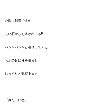
公園に到着です⭐️
丸い石からお水が出てる⁉️
バシャバシャと溢れ出てくる
お水の音に耳を澄ませ
じっくりと観察中☺️✨
「冷た〜い😆」