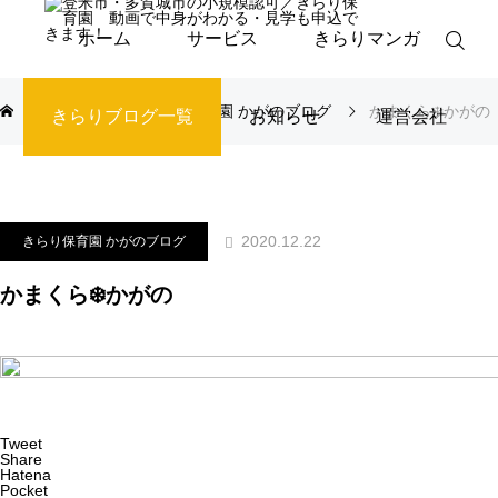
ホーム
サービス
きらりマンガ
ブログ
きらり保育園 かがのブログ
かまくら❄️かがの
きらりブログ一覧
お知らせ
運営会社
2020.12.22
きらり保育園 かがのブログ
かまくら❄️かがの
Tweet
Share
Hatena
Pocket