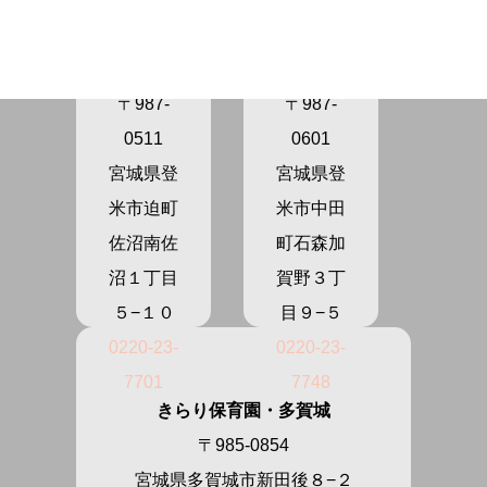
育園さぬ
育園かが
ま
の
〒987-
〒987-
0511
0601
宮城県登
宮城県登
米市迫町
米市中田
佐沼南佐
町石森加
沼１丁目
賀野３丁
５−１０
目９−５
0220-23-
0220-23-
7701
7748
きらり保育園・多賀城
〒985-0854
宮城県多賀城市新田後８−２