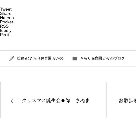
Tweet
Share
Hatena
Pocket
RSS
feedly
Pin it
投稿者:
きらり保育園 かがの
きらり保育園 かがのブログ
クリスマス誕生会🎄🎅 さぬま
お散歩☀
きらり保
きらり保