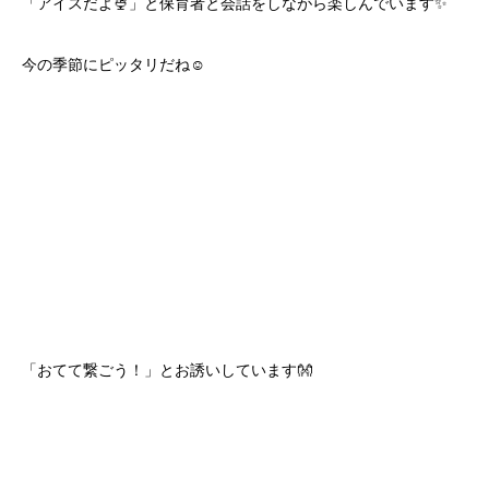
「アイスだよ🍨」と保育者と会話をしながら楽しんでいます✨
今の季節にピッタリだね☺️
「おてて繋ごう！」とお誘いしています👐