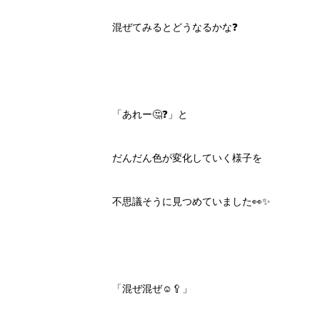
混ぜてみるとどうなるかな❓
「あれー🤔❓」と
だんだん色が変化していく様子を
不思議そうに見つめていました👀✨
「混ぜ混ぜ☺️🥄」