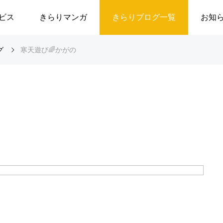
ビス
きらりマンガ
きらりブログ一覧
お知
グ
寒天遊び🌈かがの