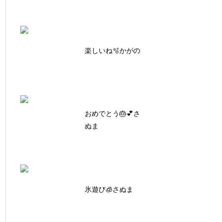
楽しいね🫧かがの
おめでとう🎂💕さ
ぬま
氷遊び🧊さぬま