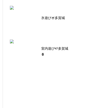
氷遊び🍧多賀城
室内遊び🍉多賀城
🍍