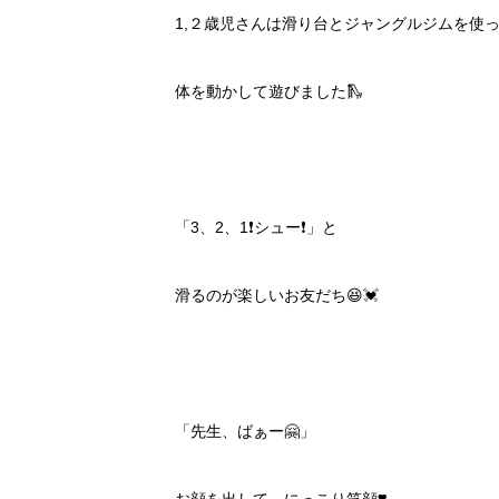
1,２歳児さんは滑り台とジャングルジムを使
体を動かして遊びました🛝
「3、2、1❗️シュー❗️」と
滑るのが楽しいお友だち😆💓
「先生、ばぁー🤗」