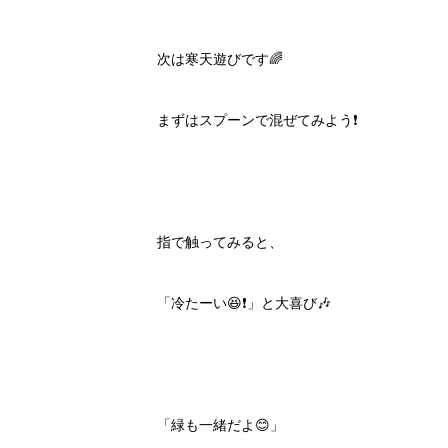
次は寒天遊びです🌈
まずはスプーンで混ぜてみよう❗️
指で触ってみると、
「冷たーい😆❗️」と大喜び🎶
「緑も一緒だよ😊」