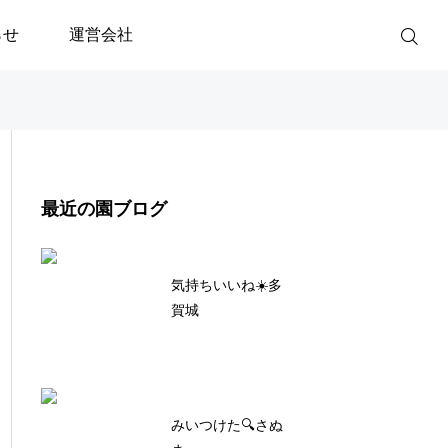
らせ
運営会社
最近の園ブログ
気持ちいいね☀️多
賀城
みいつけた🔍さぬ