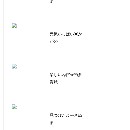
ま
元気いっぱい💓か
がの
楽しいね(*^o^*)多
賀城
見つけたよ👀さぬ
ま