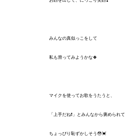
お顔を出して、にっこり笑顔❣️
みんなの真似っこをして
私も滑ってみようかな🍀
マイクを使ってお歌をうたうと、
「上手だね❗️」とみんなから褒められて
ちょっぴり恥ずかしそう😳💓