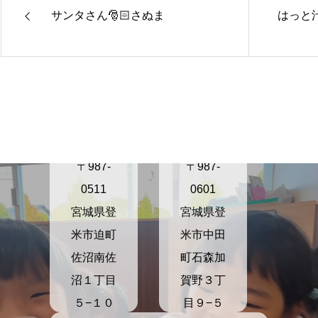
サンタさん🎅🏻さぬま
はっと
きらり保
きらり保
育園さぬ
育園かが
ま
の
〒987-
〒987-
0511
0601
宮城県登
宮城県登
米市迫町
米市中田
佐沼南佐
町石森加
沼１丁目
賀野３丁
５−１０
目９−５