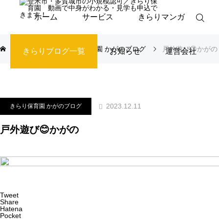
ホーム
サービス
きらりマンガ
ブログ
きらり保育園 かがのブログ
戸外遊び😊かがの
きらりブログ一覧
お知らせ
運営会社
2023.12.11
きらり保育園 かがのブログ
戸外遊び😊かがの
Tweet
Share
Hatena
Pocket