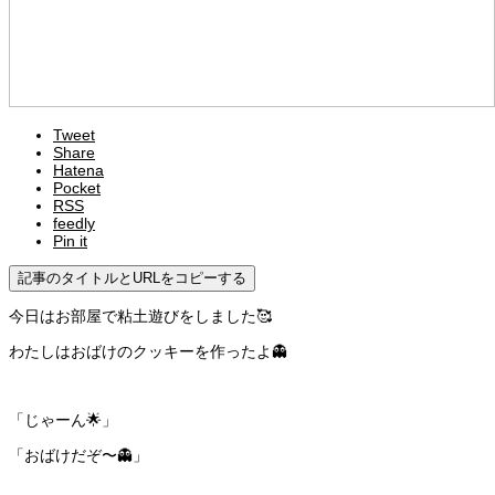
Tweet
Share
Hatena
Pocket
RSS
feedly
Pin it
記事のタイトルとURLをコピーする
今日はお部屋で粘土遊びをしました🥰
わたしはおばけのクッキーを作ったよ👻
「じゃーん🌟」
「おばけだぞ〜👻」