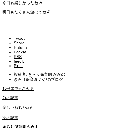
今日も楽しかったね🎶
明日もたくさん遊ぼうね💕
Tweet
Share
Hatena
Pocket
RSS
feedly
Pin it
投稿者:
きらり保育園 かがの
きらり保育園 かがのブログ
お部屋で✨さぬま
前の記事
楽しいね❣️さぬま
次の記事
きらり保育園さぬま