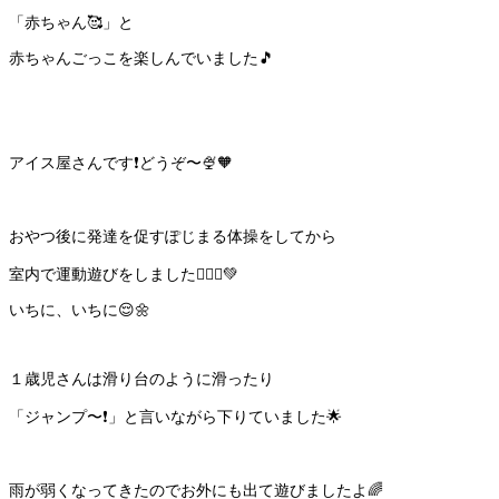
「赤ちゃん🥰」と
赤ちゃんごっこを楽しんでいました🎵
アイス屋さんです❗️どうぞ〜🍨🧡
おやつ後に発達を促すぽじまる体操をしてから
室内で運動遊びをしました🤸🏻‍♂️💚
いちに、いちに😌🌼
１歳児さんは滑り台のように滑ったり
「ジャンプ〜❗️」と言いながら下りていました🌟
雨が弱くなってきたのでお外にも出て遊びましたよ🌈