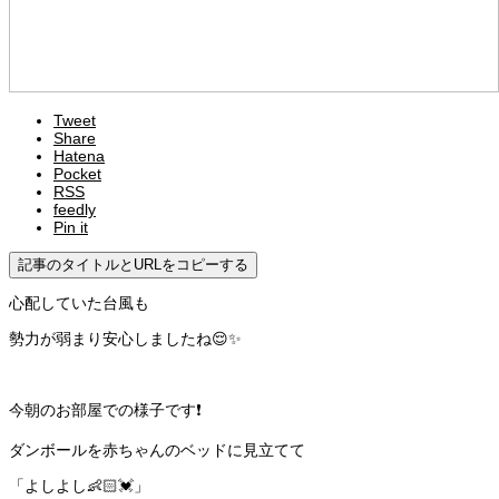
Tweet
Share
Hatena
Pocket
RSS
feedly
Pin it
記事のタイトルとURLをコピーする
心配していた台風も
勢力が弱まり安心しましたね😌✨
今朝のお部屋での様子です❗️
ダンボールを赤ちゃんのベッドに見立てて
「よしよし👶🏻💓」