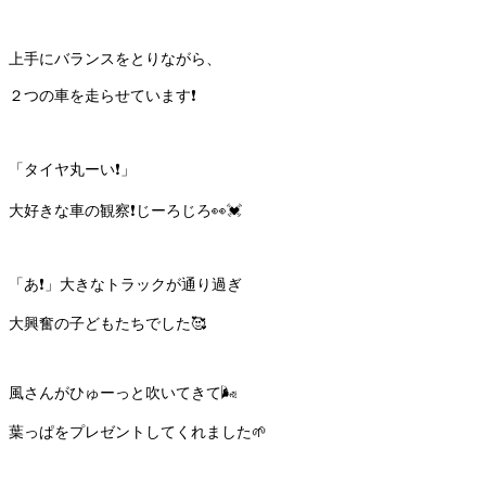
上手にバランスをとりながら、
２つの車を走らせています❗️
「タイヤ丸ーい❗️」
大好きな車の観察❗️じーろじろ👀💓
「あ❗️」大きなトラックが通り過ぎ
大興奮の子どもたちでした🥰
風さんがひゅーっと吹いてきて🌬
葉っぱをプレゼントしてくれました🌱