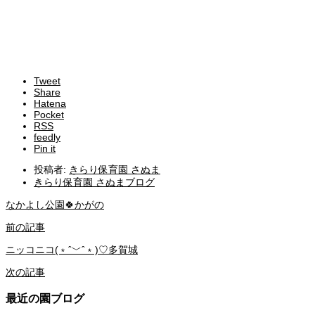
Tweet
Share
Hatena
Pocket
RSS
feedly
Pin it
投稿者:
きらり保育園 さぬま
きらり保育園 さぬまブログ
なかよし公園🍀かがの
前の記事
ニッコニコ(﹡ˆ﹀ˆ﹡)♡多賀城
次の記事
最近の園ブログ