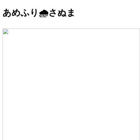
あめふり🌧さぬま