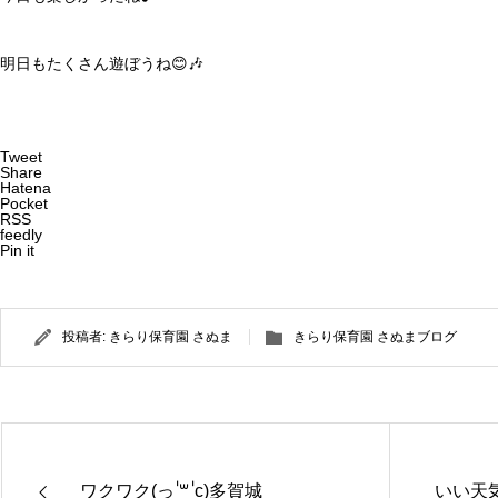
明日もたくさん遊ぼうね😊🎶
Tweet
Share
Hatena
Pocket
RSS
feedly
Pin it
投稿者:
きらり保育園 さぬま
きらり保育園 さぬまブログ
ワクワク(っ ॑꒳ ॑c)多賀城
いい天気