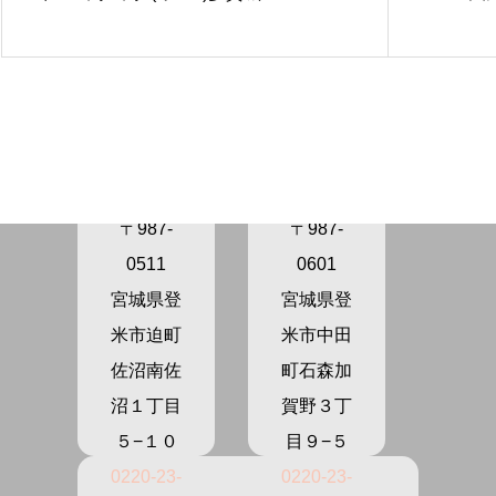
きらり保
きらり保
育園さぬ
育園かが
ま
の
〒987-
〒987-
0511
0601
宮城県登
宮城県登
米市迫町
米市中田
佐沼南佐
町石森加
沼１丁目
賀野３丁
５−１０
目９−５
0220-23-
0220-23-