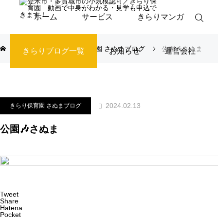
ホーム
サービス
きらりマンガ
ブログ
きらり保育園 さぬまブログ
公園🎶さぬま
きらりブログ一覧
お知らせ
運営会社
2024.02.13
きらり保育園 さぬまブログ
公園🎶さぬま
Tweet
Share
Hatena
Pocket