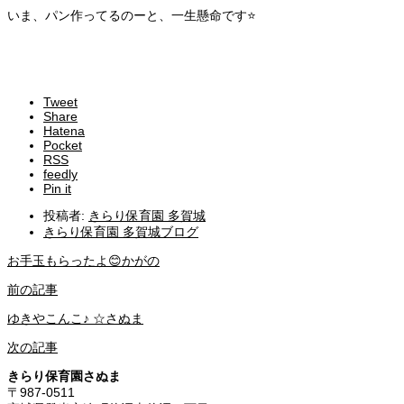
いま、パン作ってるのーと、一生懸命です⭐
Tweet
Share
Hatena
Pocket
RSS
feedly
Pin it
投稿者:
きらり保育園 多賀城
きらり保育園 多賀城ブログ
お手玉もらったよ😊かがの
前の記事
ゆきやこんこ♪ ☆さぬま
次の記事
きらり保育園さぬま
〒987-0511