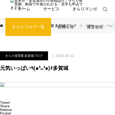
ホーム
サービス
きらりマンガ
ブログ
きらり保育園 多賀城ブログ
元気いっ
きらりブログ一覧
お知らせ
運営会社
2024.04.12
きらり保育園 多賀城ブログ
元気いっぱい٩(๑❛ᴗ❛๑)۶多賀城
Tweet
Share
Hatena
Pocket