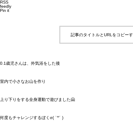
RSS
feedly
Pin it
記事のタイトルとURLをコピー
0.1歳児さんは、外気浴をした後
室内で小さなお山を作り
上り下りをする全身運動で遊びました🤗
何度もチャレンジするぼくσ( ˙꒳​˙ )