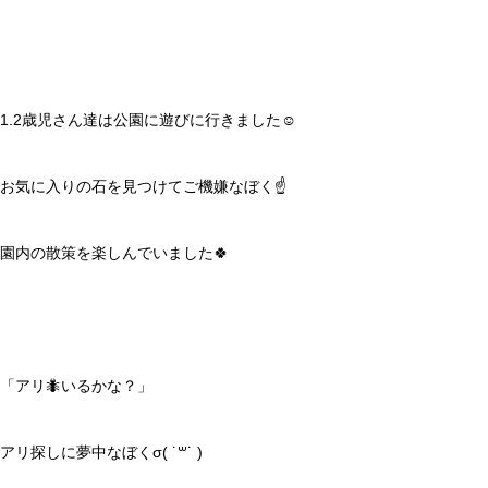
1.2歳児さん達は公園に遊びに行きました☺️
お気に入りの石を見つけてご機嫌なぼく☝️
園内の散策を楽しんでいました🍀
「アリ🐜いるかな？」
アリ探しに夢中なぼくσ( ˙꒳​˙ )