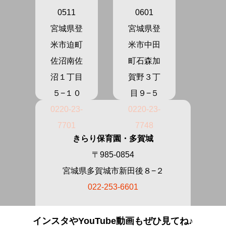
0511
0601
宮城県登
宮城県登
米市迫町
米市中田
佐沼南佐
町石森加
沼１丁目
賀野３丁
５−１０
目９−５
0220-23-
0220-23-
7701
7748
きらり保育園・多賀城
〒985-0854
宮城県多賀城市新田後８−２
022-253-6601
インスタやYouTube動画もぜひ見てね♪