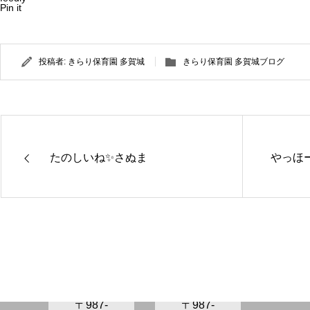
Pin it
投稿者:
きらり保育園 多賀城
きらり保育園 多賀城ブログ
たのしいね✨さぬま
やっほー
きらり保
きらり保
育園さぬ
育園かが
ま
の
〒987-
〒987-