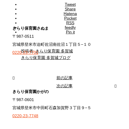
Tweet
Share
Hatena
Pocket
RSS
feedly
きらり保育園さぬま
Pin it
〒987-0511
宮城県登米市迫町佐沼南佐沼１丁目５−１０
投稿者:
きらり保育園 多賀城
0220-23-7701
きらり保育園 多賀城ブログ
前の記事
次の記事
きらり保育園かがの
〒987-0601
宮城県登米市中田町石森加賀野３丁目９−５
0220-23-7748