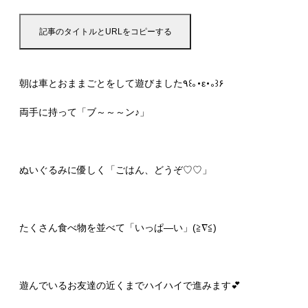
記事のタイトルとURLをコピーする
朝は車とおままごとをして遊びました٩꒰｡･ε･｡꒱۶
両手に持って「ブ～～～ン♪」
ぬいぐるみに優しく「ごはん、どうぞ♡♡」
たくさん食べ物を並べて「いっぱ―い」(≧∇≦)
遊んでいるお友達の近くまでハイハイで進みます💕