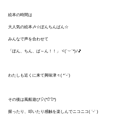
絵本の時間は
大人気の絵本🎶☆ぽんちんぱん☆
みんなで声を合わせて
「ぽん、ちん、ぱ～ん！！」ヾ(´︶`*)ﾉ🎵
わたしも近くに来て興味津々( *ˊᵕˋ)
その後は風船遊び🎈(*ฅ́˘ฅ̀*)
握ったり、叩いたり感触を楽しんでニコニコ( ˊᵕˋ )