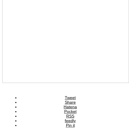
Tweet
Share
Hatena
Pocket
RSS
feedly
Pin it