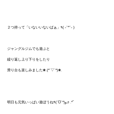
２つ持って「いないいないばぁ」٩( ˶´꒳​`˶ )
ジャングルジムでも遊ぶと
繰り返し上り下りをしたり
滑り台も楽しみました❀.(*´▽`*)❀.
明日も元気いっぱい遊ぼうね٩(ˊᗜˋ*)و♬.*ﾟ