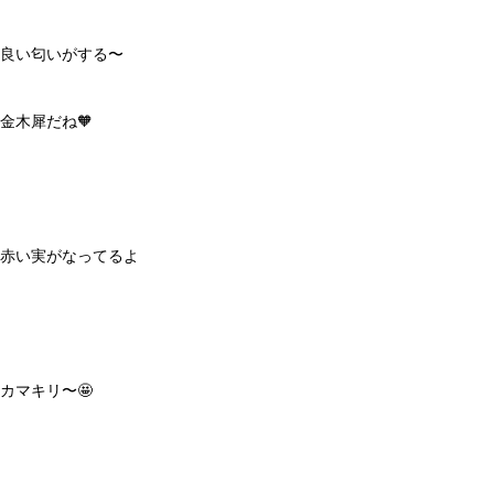
良い匂いがする〜
金木犀だね🧡
赤い実がなってるよ
カマキリ〜🤩