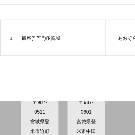
観察(꒪˙꒳˙꒪)多賀城
あおぞら
きらり保
きらり保
育園さぬ
育園かが
ま
の
〒987-
〒987-
0511
0601
宮城県登
宮城県登
米市迫町
米市中田