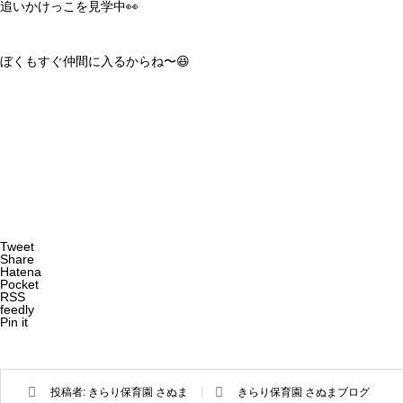
追いかけっこを見学中👀
ぼくもすぐ仲間に入るからね〜😆
Tweet
Share
Hatena
Pocket
RSS
feedly
Pin it
投稿者:
きらり保育園 さぬま
きらり保育園 さぬまブログ