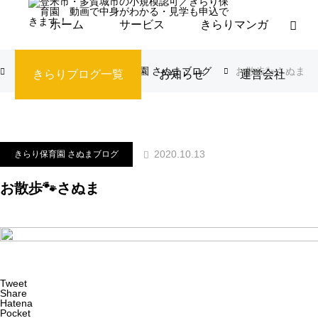
ホーム
サービス
きらりマンガ
ブログ
きらり保育園 さぬまブログ
お散歩🐾さぬま
きらりブログ一覧
お知らせ
運営会社
2020.10.13
きらり保育園 さぬまブログ
お散歩🐾さぬま
Tweet
Share
Hatena
Pocket