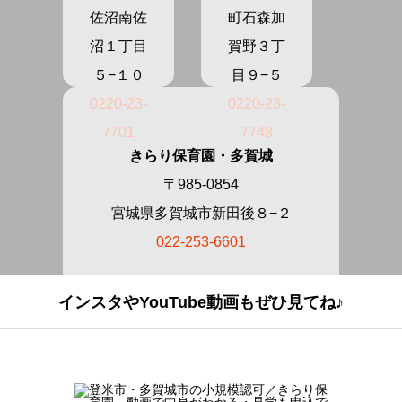
佐沼南佐
町石森加
沼１丁目
賀野３丁
５−１０
目９−５
0220-23-
0220-23-
7701
7748
きらり保育園・多賀城
〒985-0854
宮城県多賀城市新田後８−２
022-253-6601
インスタやYouTube動画もぜひ見てね♪