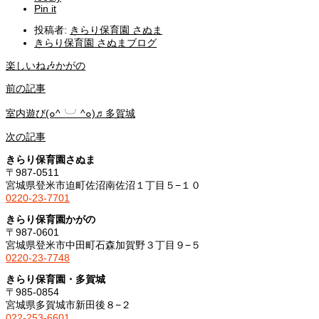
Pin it
投稿者:
きらり保育園 さぬま
きらり保育園 さぬまブログ
楽しいね🎶かがの
前の記事
室内遊び(๐^╰╯^๐)♬多賀城
次の記事
きらり保育園さぬま
〒987-0511
宮城県登米市迫町佐沼南佐沼１丁目５−１０
0220-23-7701
きらり保育園かがの
〒987-0601
宮城県登米市中田町石森加賀野３丁目９−５
0220-23-7748
きらり保育園・多賀城
〒985-0854
宮城県多賀城市新田後８−２
022-253-6601