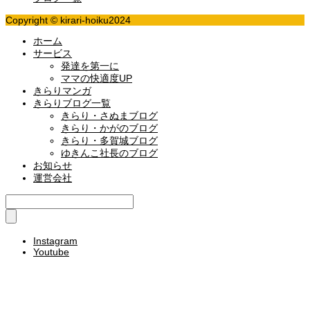
Copyright © kirari-hoiku2024
ホーム
サービス
発達を第一に
ママの快適度UP
きらりマンガ
きらりブログ一覧
きらり・さぬまブログ
きらり・かがのブログ
きらり・多賀城ブログ
ゆきんこ社長のブログ
お知らせ
運営会社
Instagram
Youtube
園児・園見学申し込み
求人・エントリーする