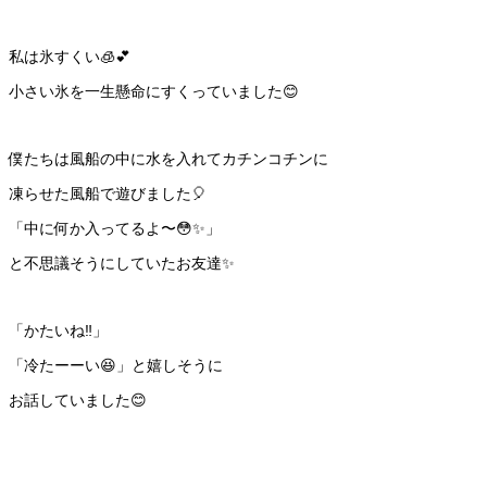
私は氷すくい🧊💕
小さい氷を一生懸命にすくっていました😊
僕たちは風船の中に水を入れてカチンコチンに
凍らせた風船で遊びました🎈
「中に何か入ってるよ〜😳✨」
と不思議そうにしていたお友達✨
「かたいね‼️」
「冷たーーい😆」と嬉しそうに
お話していました😊