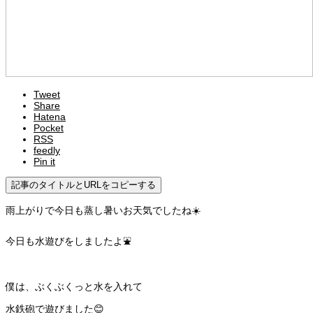
Tweet
Share
Hatena
Pocket
RSS
feedly
Pin it
記事のタイトルとURLをコピーする
雨上がりで今日も蒸し暑いお天気でしたね☀️
今日も水遊びをしましたよ⛲️
僕は、ぶくぶくっと水を入れて
水鉄砲で遊びました😊