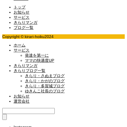
トップ
お知らせ
サービス
きらりマンガ
ブログ一覧
Copyright © kirari-hoiku2024
ホーム
サービス
発達を第一に
ママの快適度UP
きらりマンガ
きらりブログ一覧
きらり・さぬまブログ
きらり・かがのブログ
きらり・多賀城ブログ
ゆきんこ社長のブログ
お知らせ
運営会社