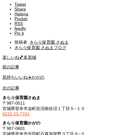
Tweet
Share
Hatena
Pocket
RSS
feedly
Pin it
投稿者:
きらり保育園 さぬま
きらり保育園 さぬまブログ
楽しいね💕︎多賀城
前の記事
気持ちいいね☀️かがの
次の記事
きらり保育園さぬま
〒987-0511
宮城県登米市迫町佐沼南佐沼１丁目５−１０
0220-23-7701
きらり保育園かがの
〒987-0601
宮城県登米市中田町石森加賀野３丁目９−５