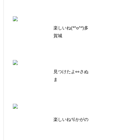
楽しいね(*^o^*)多
賀城
見つけたよ👀さぬ
ま
楽しいね🫧かがの