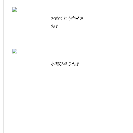
おめでとう🎂💕さ
ぬま
氷遊び🧊さぬま