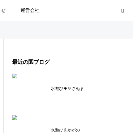
らせ
運営会社
最近の園ブログ
水遊び🐠🫧さぬま
水遊び🚿かがの