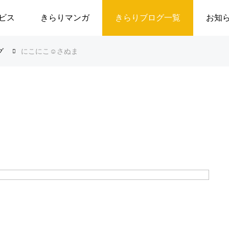
ビス
きらりマンガ
きらりブログ一覧
お知
グ
にこにこ☺️さぬま