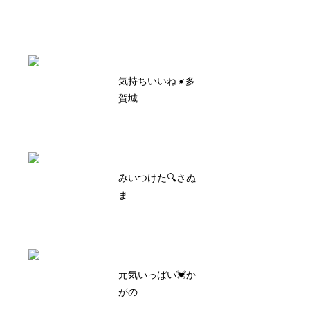
気持ちいいね☀️多
賀城
みいつけた🔍さぬ
ま
元気いっぱい💓か
がの