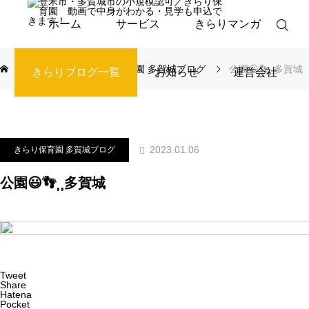
ホーム
サービス
きらりマンガ
ブログ
きらり保育園 多賀城ブログ
公園😃👣⸒⸒多賀城
きらりブログ一覧
お知らせ
運営会社
2023.01.06
きらり保育園 多賀城ブログ
公園😃👣⸒⸒多賀城
Tweet
Share
Hatena
Pocket