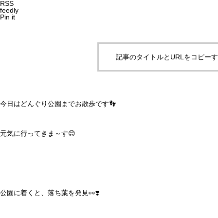
RSS
feedly
Pin it
記事のタイトルとURLをコピー
今日はどんぐり公園までお散歩です👣
元気に行ってきま～す😊
公園に着くと、落ち葉を発見👀❣️