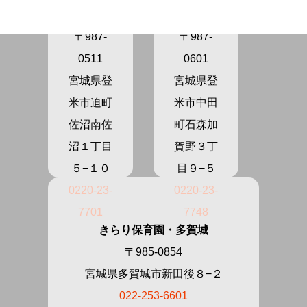
ま
の
〒987-
〒987-
0511
0601
宮城県登
宮城県登
米市迫町
米市中田
佐沼南佐
町石森加
沼１丁目
賀野３丁
５−１０
目９−５
0220-23-
0220-23-
7701
7748
きらり保育園・多賀城
〒985-0854
宮城県多賀城市新田後８−２
022-253-6601