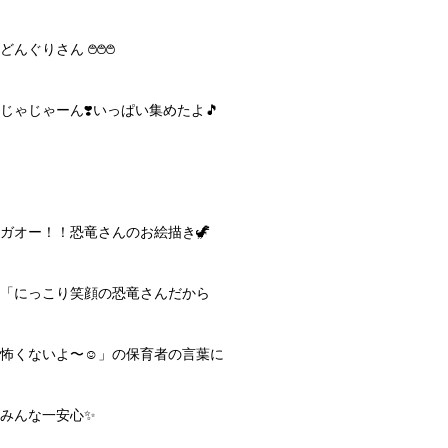
どんぐりさん ࿉࿉࿉
じゃじゃーん❣️いっぱい集めたよ🎵
ガオー！！恐竜さんのお絵描き🦖
「にっこり笑顔の恐竜さんだから
怖くないよ〜☺️」の保育者の言葉に
みんな一安心✨