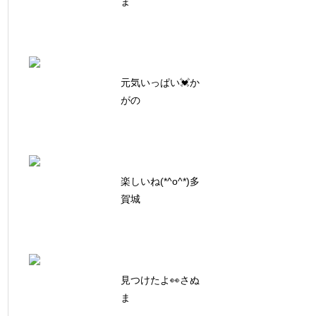
ま
元気いっぱい💓か
がの
楽しいね(*^o^*)多
賀城
見つけたよ👀さぬ
ま