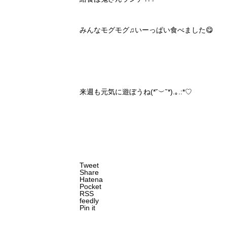
みんなモグモグ♫いーっぱい食べました😋
来週も元気に遊ぼうね(*˘︶˘*).｡.:*♡
Tweet
Share
Hatena
Pocket
RSS
feedly
Pin it