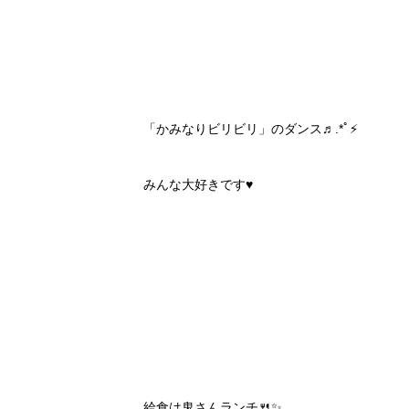
「かみなりビリビリ」のダンス♬.*ﾟ⚡️
みんな大好きです♥️
給食は鬼さんランチ🍴✨