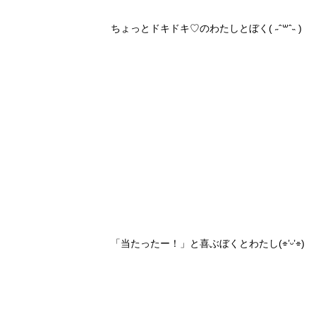
ちょっとドキドキ♡のわたしとぼく( ˶ˆ꒳ˆ˵ )
「当たったー！」と喜ぶぼくとわたし(⌯’ᵕ’⌯)