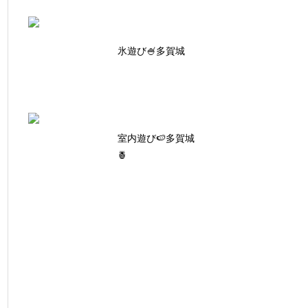
氷遊び🍧多賀城
室内遊び🍉多賀城
🍍