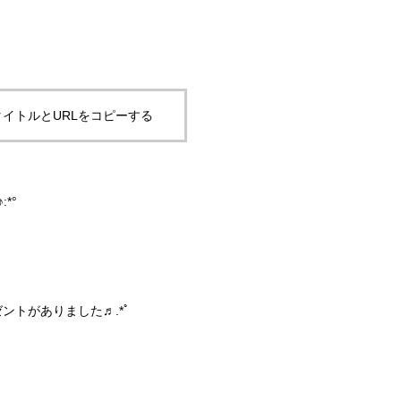
イトルとURLをコピーする
*°
トがありました♬.*ﾟ