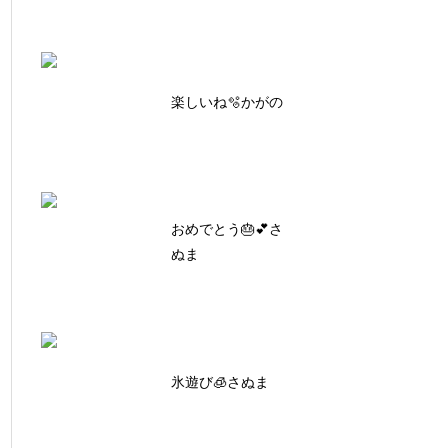
楽しいね🫧かがの
おめでとう🎂💕さ
ぬま
氷遊び🧊さぬま