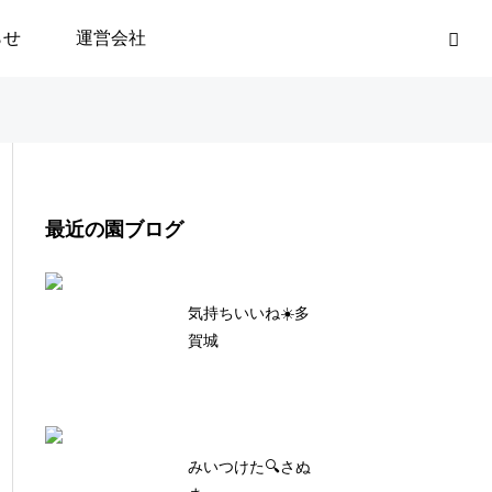
らせ
運営会社
最近の園ブログ
気持ちいいね☀️多
賀城
みいつけた🔍さぬ