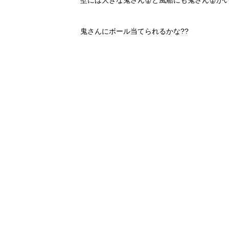
壁には大きな鬼さん👹と風船にも鬼さん👹が
鬼さんにボール当てられるかな??