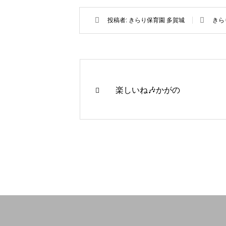
投稿者:
きらり保育園 多賀城
きら
楽しいね🎶かがの