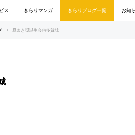
ビス
きらりマンガ
きらりブログ一覧
お知
グ
豆まき👹誕生会🎂多賀城
城