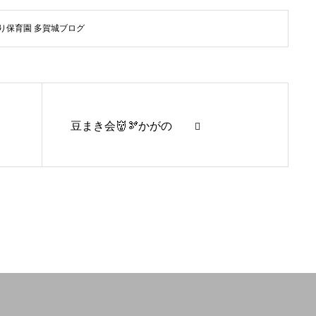
り保育園 多賀城ブログ
豆まき会👹🫘かがの