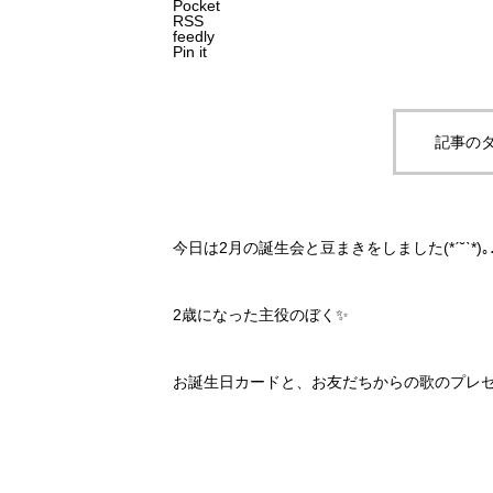
Pocket
RSS
feedly
Pin it
記事のタ
今日は2月の誕生会と豆まきをしました(*ˊ˘ˋ*)｡♪:
2歳になった主役のぼく✨️
お誕生日カードと、お友だちからの歌のプレゼン