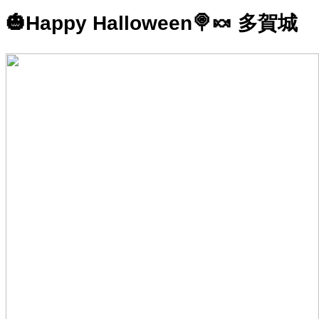
🎃Happy Halloween🍭🍬 多賀城