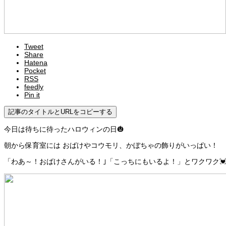
Tweet
Share
Hatena
Pocket
RSS
feedly
Pin it
記事のタイトルとURLをコピーする
今日は待ちに待ったハロウィンの日🎃
朝から保育室には おばけやコウモリ、かぼちゃの飾りがいっぱい！
「わあ～！おばけさんがいる！｣「こっちにもいるよ！」とワクワク