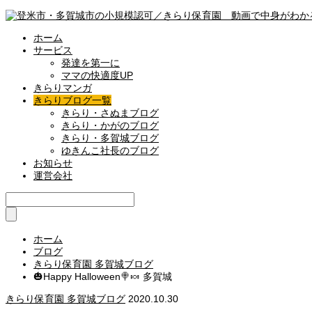
ホーム
サービス
発達を第一に
ママの快適度UP
きらりマンガ
きらりブログ一覧
きらり・さぬまブログ
きらり・かがのブログ
きらり・多賀城ブログ
ゆきんこ社長のブログ
お知らせ
運営会社
ホーム
ブログ
きらり保育園 多賀城ブログ
🎃Happy Halloween🍭🍬 多賀城
きらり保育園 多賀城ブログ
2020.10.30